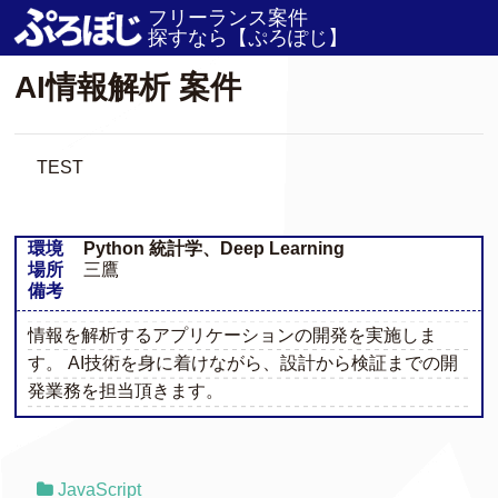
フリーランス案件
ホーム
/
JOB
/
AI情報解析 案件
探すなら【ぷろぽじ】
AI情報解析 案件
TEST
環境
Python 統計学、Deep Learning
場所
三鷹
備考
情報を解析するアプリケーションの開発を実施しま
す。 AI技術を身に着けながら、設計から検証までの開
発業務を担当頂きます。
JavaScript