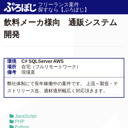
フリーランス案件
ホーム
/
JOB
/
飲料メーカ様向 通販システム開発
探すなら【ぷろぽじ】
飲料メーカ様向 通販システム
開発
環境
C# SQLServer AWS
場所
在宅（フルリモートワーク）
備考
現場直
弊社体制にて長年稼働中の案件です。 上流～製造・テ
ストリリース迄、適材適所幅広く対応頂きます。
JavaScript
PHP
Python